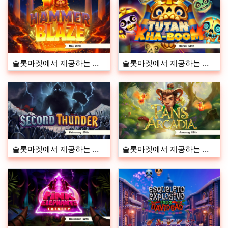
슬롯마켓에서 제공하는 무료 슬롯 게임 [Hammerbl…
슬롯마켓에서 제공하는 무료 슬롯 게임 [Tutan Kh…
슬롯마켓에서 제공하는 무료 슬롯 게임 [Second T…
슬롯마켓에서 제공하는 무료 슬롯 게임 [Pan’s Ar…