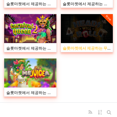
슬롯마켓에서 제공하는 무료 슬롯 게임 [Pink Ele…
슬롯마켓에서 제공하는 무료 슬롯 게임 [Esquelet…
Now
슬롯마켓에서 제공하는 무료 슬롯 게임 [Carnival…
슬롯마켓에서 제공하는 무료 슬롯 게임 [Heads Wi…
슬롯마켓에서 제공하는 무료 슬롯 게임 [MeJUICEa…
RSS
게시물 