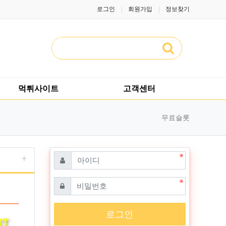
로그인
회원가입
정보찾기
먹튀사이트
고객센터
무료슬롯
필수
아이디
필수
비밀번호
로그인