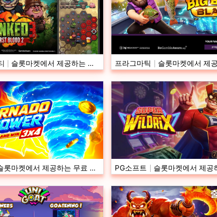
티
슬롯마켓에서 제공하는 무료 슬롯 게임 [Tanked 3…
프라그마틱
슬롯마켓에서 제공하는 무료 슬롯 게임 [Bi
롯마켓에서 제공하는 무료 슬롯 게임 [Tornado …
PG소프트
슬롯마켓에서 제공하는 무료 슬롯 게임 [S