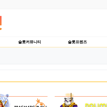
슬롯커뮤니티
슬롯프렌즈