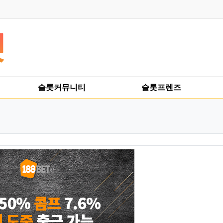
슬롯커뮤니티
슬롯프렌즈