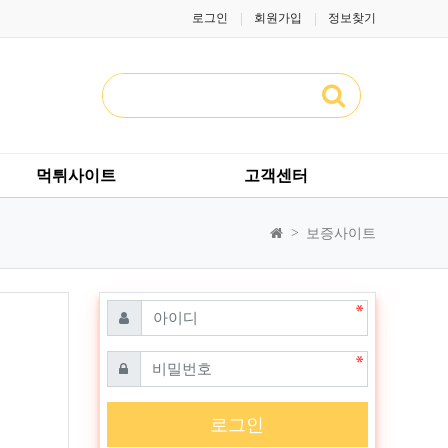
로그인
회원가입
정보찾기
먹튀사이트
고객센터
보증사이트
필수
아이디
필수
비밀번호
로그인