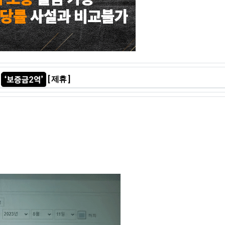
[ 제휴 ]