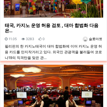
태국, 카지노 운영 허용 검토 , 대마 합법화 다음
은…
등록일
조회
추천
등록자
11.05
3283
0
슬롯마켓
필리핀의 한 카지노태국이 대마 합법화에 이어 카지노 운영 허
용 카드를 만지작거리고 있다. 외국인 관광객을 불러들여 코로
나19의 직격탄을 맞은 관…