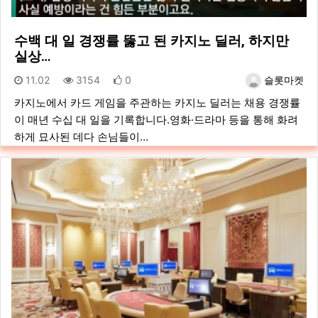
수백 대 일 경쟁률 뚫고 된 카지노 딜러, 하지만
실상…
등록일
조회
추천
등록자
11.02
3154
0
슬롯마켓
카지노에서 카드 게임을 주관하는 카지노 딜러는 채용 경쟁률
이 매년 수십 대 일을 기록합니다.영화·드라마 등을 통해 화려
하게 묘사된 데다 손님들이…