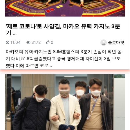
'제로 코로나'로 사양길, 마카오 유력 카지노 3분
기 …
등록일
조회
추천
등록자
11.04
3172
0
슬롯마켓
마카오의 유력 카지노인 SJM홀딩스의 3분기 손실이 작년 동
기 대비 51.8% 급증했다고 중국 경제매체 차이신이 2일 보도
했다.이에 따르면 코로…