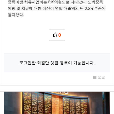
중독예방 치유사업비는 219억원으로 나타났다. 도박중독
예방 및 치유에 대한 예산이 영업 매출액의 단 0.5% 수준에
불과했다.
0
추천
관련자료
로그인한 회원만 댓글 등록이 가능합니다.
목록