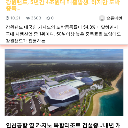
강원랜드, 5년간 4조원대 매출발생. 하지만 도박
중독…
등록일
조회
추천
등록자
10.21
3603
0
슬롯마켓
강원랜드 내국인 카지노의 도박중독률이 54.8%에 달하면서
국내 사행산업 중 1위이다. 50% 이상 높은 중독률을 보임에도
강원랜드가 집행하는 …
인천공항 옆 카지노 복합리조트 건설중…"내년 개