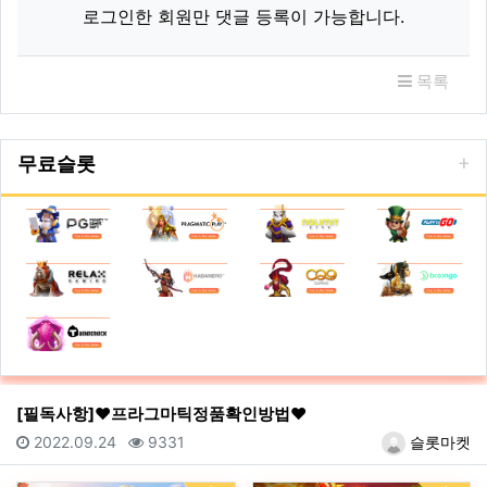
로그인한 회원만 댓글 등록이 가능합니다.
목록
무료슬롯
[필독사항]❤프라그마틱정품확인방법❤
등록일
조회
등록자
2022.09.24
9331
슬롯마켓