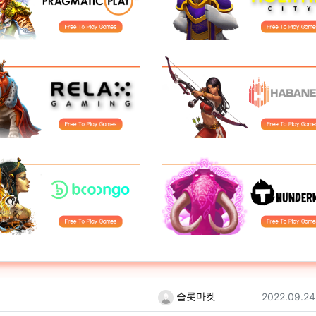
등록자
슬롯마켓
등록일
2022.09.24