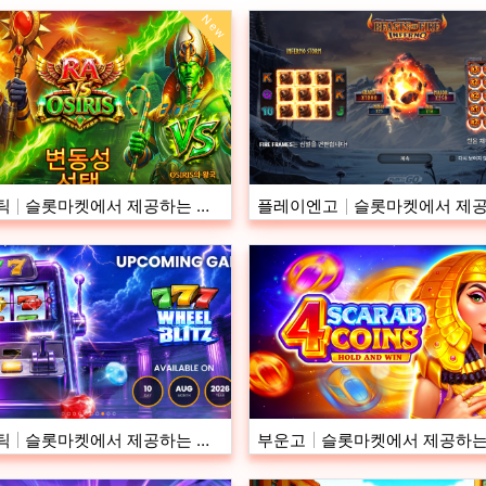
New
틱
슬롯마켓에서 제공하는 무료 슬롯 게임 [Ra vs Os…
플레이엔고
슬롯마켓에서 제공하는 무료 슬롯 게임 [Be
틱
슬롯마켓에서 제공하는 무료 슬롯 게임 [777 Whee…
부운고
슬롯마켓에서 제공하는 무료 슬롯 게임 [4 