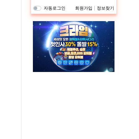
자동로그인
회원가입
정보찾기