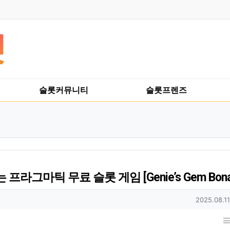
슬롯커뮤니티
슬롯프렌즈
마틱 무료 슬롯 게임 [Genie’s Gem Bonan
작성일
2025.08.11