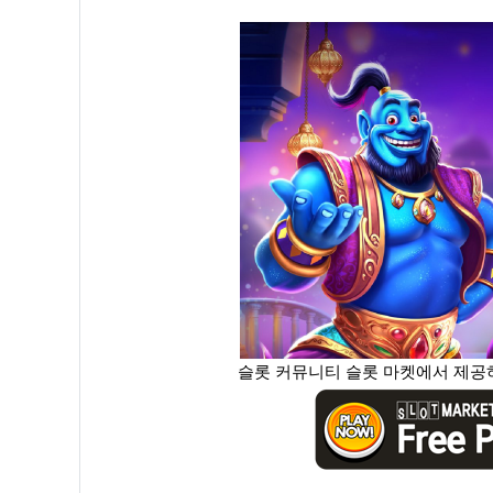
본문
슬롯 커뮤니티 슬롯 마켓에서 제공하는 