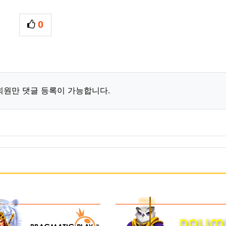
0
추천
회원만 댓글 등록이 가능합니다.