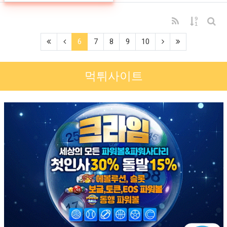
RSS
게시물 
게시
(first)
(previous)
(current)
(next)
(last)
6
7
8
9
10
먹튀사이트