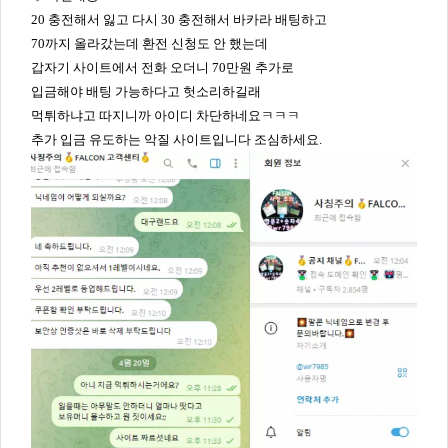
20 충전해서 잃고 다시 30 충전해서 바카라 배팅하고
70까지 올라갔는데
환전 신청도 안 했는데
갑자기 사이트에서 전화 오더니 70만원 추가로
입금해야 배팅 가능하다고 헛소리하길래
먹튀하냐고 따지니까 아이디 차단하네요ㅋㅋㅋ
추가 입금 유도하는 악질 사이트입니다 조심하세요.