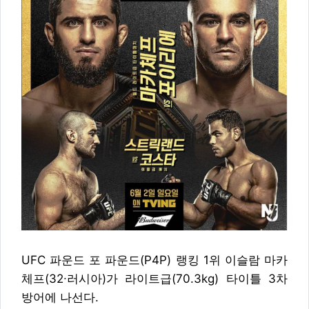
UFC 파운드 포 파운드(P4P) 랭킹 1위 이슬람 마카
체프(32∙러시아)가 라이트급(70.3kg) 타이틀 3차
방어에 나선다.