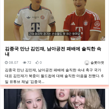
김종국 만난 김민재, 남아공전 패배에 솔직한 속
내
등록일
조회
추천
등록자
08.07
72
0
슬롯마켓
김종국 만난 김민재, 남아공전 패배에 솔직한 속내 축구 국가
대표 김민재가 북중미 월드컵에 대해 솔직한 마음을 전했다. 6
일 유튜브 채널 ‘김종국…