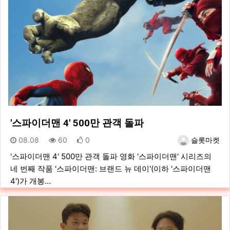
'스파이더맨 4' 500만 관객 돌파
등록일
조회
추천
등록자
08.08
60
0
슬롯마켓
'스파이더맨 4' 500만 관객 돌파 영화 '스파이더맨' 시리즈의
네 번째 작품 '스파이더맨: 브랜드 뉴 데이'(이하 '스파이더맨
4')가 개봉…