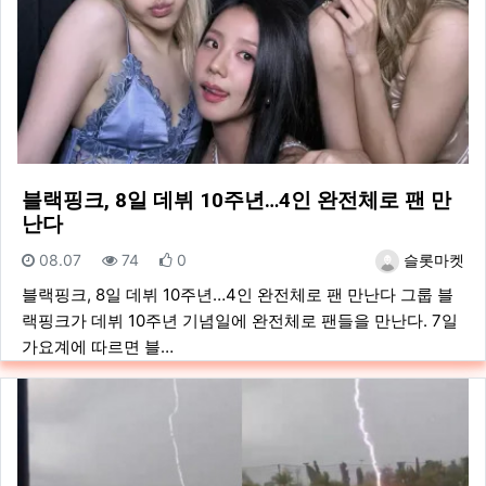
블랙핑크, 8일 데뷔 10주년…4인 완전체로 팬 만
난다
등록일
조회
추천
등록자
08.07
74
0
슬롯마켓
블랙핑크, 8일 데뷔 10주년…4인 완전체로 팬 만난다 그룹 블
랙핑크가 데뷔 10주년 기념일에 완전체로 팬들을 만난다. 7일
가요계에 따르면 블…