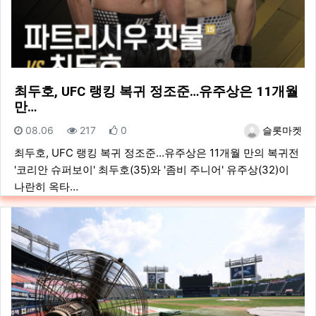
최두호, UFC 랭킹 복귀 정조준…유주상은 11개월
만…
등록일
조회
추천
등록자
08.06
217
0
슬롯마켓
최두호, UFC 랭킹 복귀 정조준…유주상은 11개월 만의 복귀전
'코리안 슈퍼보이' 최두호(35)와 '좀비 주니어' 유주상(32)이
나란히 옥타…