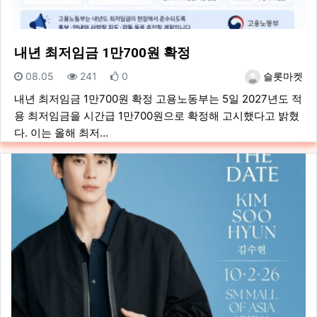
내년 최저임금 1만700원 확정
등록일
조회
추천
등록자
08.05
241
0
슬롯마켓
내년 최저임금 1만700원 확정 고용노동부는 5일 2027년도 적
용 최저임금을 시간급 1만700원으로 확정해 고시했다고 밝혔
다. 이는 올해 최저…