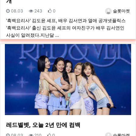
개
등록일
조회
추천
등록자
08.03
243
0
슬롯마켓
'흑백요리사' 김도윤 셰프, 배우 김서연과 열애 공개넷플릭스
'흑백요리사' 출신 김도윤 셰프의 여자친구가 배우 김서연인
사실이 알려졌다.지난달 …
레드벨벳, 오늘 2년 만에 컴백
등록일
조회
추천
등록자
08.03
210
0
슬롯마켓