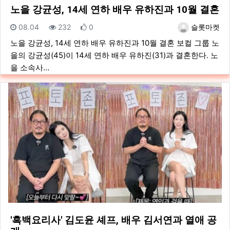
노을 강균성, 14세 연하 배우 유하진과 10월 결혼
등록일
조회
추천
등록자
08.04
232
0
슬롯마켓
노을 강균성, 14세 연하 배우 유하진과 10월 결혼 보컬 그룹 노
을의 강균성(45)이 14세 연하 배우 유하진(31)과 결혼한다. 노
을 소속사…
'흑백요리사' 김도윤 셰프, 배우 김서연과 열애 공