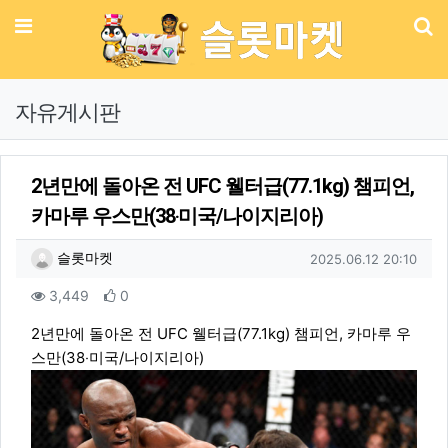
메뉴
기
자유게시판
2년만에 돌아온 전 UFC 웰터급(77.1kg) 챔피언,
카마루 우스만(38‧미국/나이지리아)
작성자 정보
작성
작성일
슬롯마켓
2025.06.12 20:10
컨텐츠 정보
조회
추천
3,449
0
본문
2년만에 돌아온 전 UFC 웰터급(77.1kg) 챔피언, 카마루 우
스만(38‧미국/나이지리아)