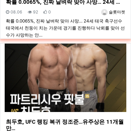
확률 0.0065%, 진짜 날벼락 맞아 사망… 24세 …
등록일
조회
추천
등록자
08.06
92
0
슬롯마켓
확률 0.0065%, 진짜 날벼락 맞아 사망… 24세 태국 축구선수
태국에서 천둥이 치는 가운데 경기를 진행하다 낙뢰를 맞아 선
수가 사망하는 안…
최두호, UFC 랭킹 복귀 정조준…유주상은 11개월
만…