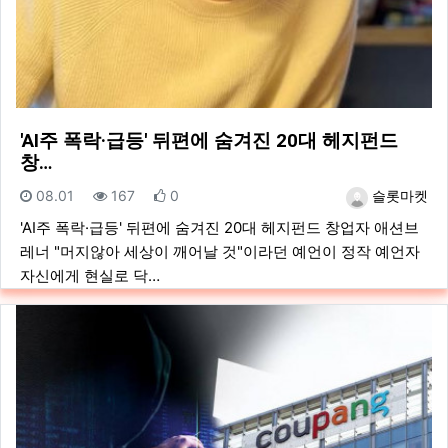
'AI주 폭락·급등' 뒤편에 숨겨진 20대 헤지펀드
창…
등록일
조회
추천
등록자
08.01
167
0
슬롯마켓
'AI주 폭락·급등' 뒤편에 숨겨진 20대 헤지펀드 창업자 애션브
레너 "머지않아 세상이 깨어날 것"이라던 예언이 정작 예언자
자신에게 현실로 닥…