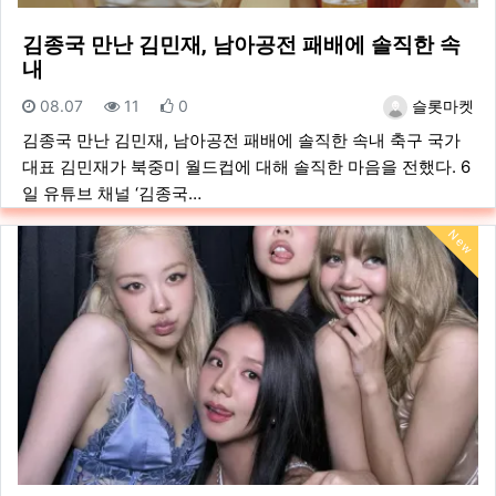
김종국 만난 김민재, 남아공전 패배에 솔직한 속
내
등록일
조회
추천
등록자
08.07
11
0
슬롯마켓
김종국 만난 김민재, 남아공전 패배에 솔직한 속내 축구 국가
대표 김민재가 북중미 월드컵에 대해 솔직한 마음을 전했다. 6
일 유튜브 채널 ‘김종국…
New