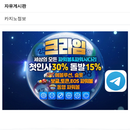
자유게시판
카지노정보