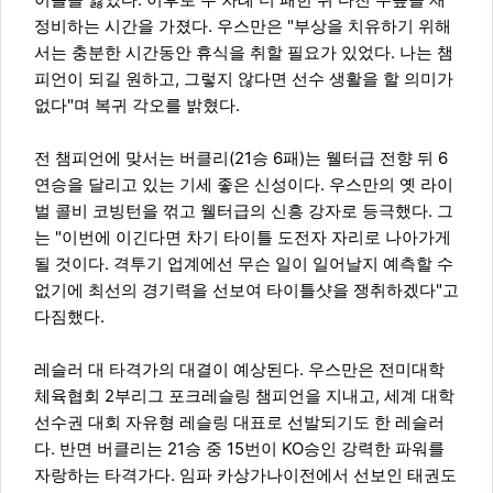
정비하는 시간을 가졌다. 우스만은 "부상을 치유하기 위해
서는 충분한 시간동안 휴식을 취할 필요가 있었다. 나는 챔
피언이 되길 원하고, 그렇지 않다면 선수 생활을 할 의미가
없다"며 복귀 각오를 밝혔다.
전 챔피언에 맞서는 버클리(21승 6패)는 웰터급 전향 뒤 6
연승을 달리고 있는 기세 좋은 신성이다. 우스만의 옛 라이
벌 콜비 코빙턴을 꺾고 웰터급의 신흥 강자로 등극했다. 그
는 "이번에 이긴다면 차기 타이틀 도전자 자리로 나아가게
될 것이다. 격투기 업계에선 무슨 일이 일어날지 예측할 수
없기에 최선의 경기력을 선보여 타이틀샷을 쟁취하겠다"고
다짐했다.
레슬러 대 타격가의 대결이 예상된다. 우스만은 전미대학
체육협회 2부리그 포크레슬링 챔피언을 지내고, 세계 대학
선수권 대회 자유형 레슬링 대표로 선발되기도 한 레슬러
다. 반면 버클리는 21승 중 15번이 KO승인 강력한 파워를
자랑하는 타격가다. 임파 카상가나이전에서 선보인 태권도