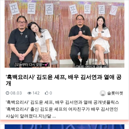
'흑백요리사' 김도윤 셰프, 배우 김서연과 열애 공
개
등록일
조회
추천
등록자
08.03
142
0
슬롯마켓
'흑백요리사' 김도윤 셰프, 배우 김서연과 열애 공개넷플릭스
'흑백요리사' 출신 김도윤 셰프의 여자친구가 배우 김서연인
사실이 알려졌다.지난달 …