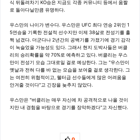
식 뒤돌려차기 KO승은 지금도 각종 커뮤니티 등에서 움짤
로 돌아다닐만큼 유명하다.
우스만의 나이가 변수다. 우스만은 UFC 최다 연승 2위인 1
5연승을 기록한 전설적 선수지만 이제 38살로 전성기를 훌
쩍 넘겼다. 더군다나 2년간의 공백기를 가졌기에 경기 감각
이 녹슬었을 가능성도 있다. 그래서 현지 도박사들은 버클
리의 승리확률을 약 70%로 예측하고 있다. 버클리는 우스
만이 전성기 모습 그대로일 걸로 예상한다. 그는 "우스만이
옛날과 전혀 다를 바 없는 모습을 보여줄 걸로 생각한다. 그
는 여전히 위협적이고, 웰터급 선수들에게 많은 어려움을
안겨줄 것이다"고 긴장을 늦추지 않았다.
우스만은 "버클리는 매우 자신에 차 공격적으로 나올 것이
지만 내 경험을 바탕으로 경기를 장악하겠다"고 자신했다.
0