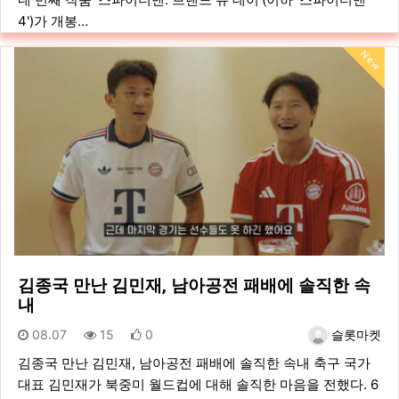
4')가 개봉…
New
김종국 만난 김민재, 남아공전 패배에 솔직한 속
내
등록일
조회
추천
등록자
08.07
15
0
슬롯마켓
김종국 만난 김민재, 남아공전 패배에 솔직한 속내 축구 국가
대표 김민재가 북중미 월드컵에 대해 솔직한 마음을 전했다. 6