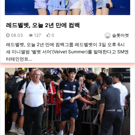
레드벨벳, 오늘 2년 만에 컴백
등록일
조회
추천
등록자
08.03
127
0
슬롯마켓
레드벨벳, 오늘 2년 만에 컴백그룹 레드벨벳이 3일 오후 6시
새 미니앨범 '벨벳 서머'(Velvet Summer)를 발매한다고 SM엔
터테인먼트…