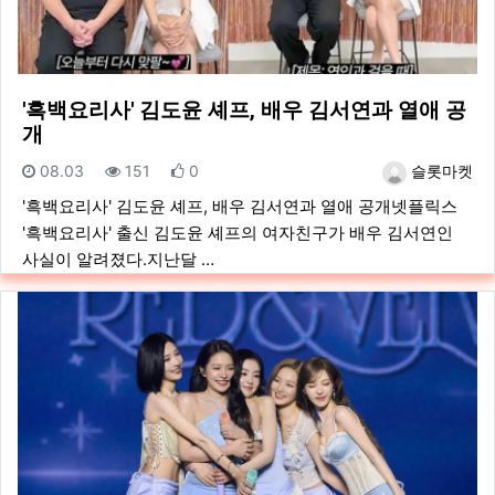
'흑백요리사' 김도윤 셰프, 배우 김서연과 열애 공
개
등록일
조회
추천
등록자
08.03
151
0
슬롯마켓
'흑백요리사' 김도윤 셰프, 배우 김서연과 열애 공개넷플릭스
'흑백요리사' 출신 김도윤 셰프의 여자친구가 배우 김서연인
사실이 알려졌다.지난달 …