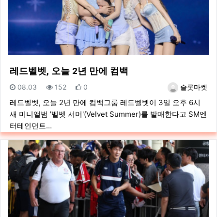
레드벨벳, 오늘 2년 만에 컴백
등록일
조회
추천
등록자
08.03
152
0
슬롯마켓
레드벨벳, 오늘 2년 만에 컴백그룹 레드벨벳이 3일 오후 6시
새 미니앨범 '벨벳 서머'(Velvet Summer)를 발매한다고 SM엔
터테인먼트…