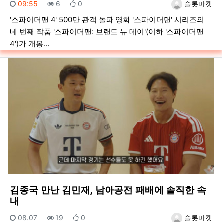
등록일
조회
추천
등록자
09:55
6
0
슬롯마켓
'스파이더맨 4' 500만 관객 돌파 영화 '스파이더맨' 시리즈의
네 번째 작품 '스파이더맨: 브랜드 뉴 데이'(이하 '스파이더맨
4')가 개봉…
김종국 만난 김민재, 남아공전 패배에 솔직한 속
내
등록일
조회
추천
등록자
08.07
19
0
슬롯마켓