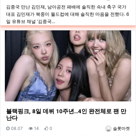
김종국 만난 김민재, 남아공전 패배에 솔직한 속내 축구 국가
대표 김민재가 북중미 월드컵에 대해 솔직한 마음을 전했다. 6
일 유튜브 채널 ‘김종국…
블랙핑크, 8일 데뷔 10주년…4인 완전체로 팬 만
난다
등록일
조회
추천
등록자
08.07
14
0
슬롯마켓