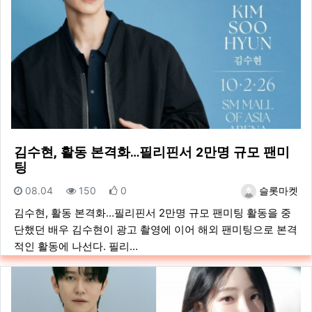
김수현, 활동 본격화…필리핀서 2만명 규모 팬미
팅
등록일
조회
추천
등록자
08.04
150
0
슬롯마켓
김수현, 활동 본격화…필리핀서 2만명 규모 팬미팅 활동을 중
단했던 배우 김수현이 광고 촬영에 이어 해외 팬미팅으로 본격
적인 활동에 나선다. 필리…