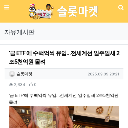
메뉴
기
자유게시판
'금 ETF'에 수백억씩 유입…전세계선 일주일새 2
조5천억원 몰려
작성자 정보
작성
작성일
슬롯마켓
2025.09.09 20:21
컨텐츠 정보
조회
추천
2,634
0
본문
'금 ETF'에 수백억씩 유입…전세계선 일주일새 2조5천억원
몰려