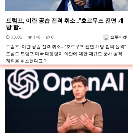
트럼프, 이란 공습 전격 취소…“호르무즈 전면 개
방 합…
등록일
조회
추천
등록자
08.02
146
0
슬롯마켓
트럼프, 이란 공습 전격 취소…“호르무즈 전면 개방 합의 윤곽”
도널드 트럼프 미국 대통령이 이란에 대한 대규모 군사 공격
계획을 취소했다고 1…