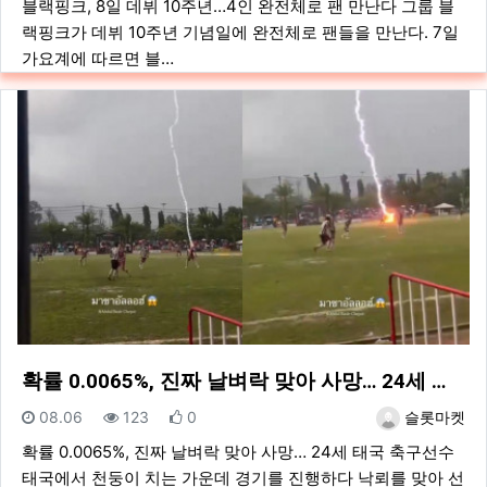
블랙핑크, 8일 데뷔 10주년…4인 완전체로 팬 만난다 그룹 블
랙핑크가 데뷔 10주년 기념일에 완전체로 팬들을 만난다. 7일
가요계에 따르면 블…
확률 0.0065%, 진짜 날벼락 맞아 사망… 24세 …
등록일
조회
추천
등록자
08.06
123
0
슬롯마켓
확률 0.0065%, 진짜 날벼락 맞아 사망… 24세 태국 축구선수
태국에서 천둥이 치는 가운데 경기를 진행하다 낙뢰를 맞아 선