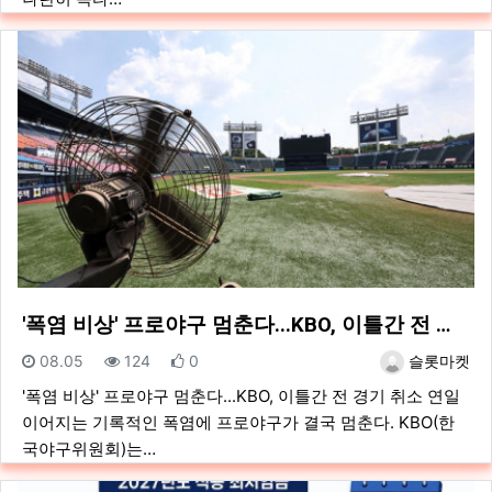
'폭염 비상' 프로야구 멈춘다...KBO, 이틀간 전 …
등록일
조회
추천
등록자
08.05
124
0
슬롯마켓
'폭염 비상' 프로야구 멈춘다...KBO, 이틀간 전 경기 취소 연일
이어지는 기록적인 폭염에 프로야구가 결국 멈춘다. KBO(한
국야구위원회)는…