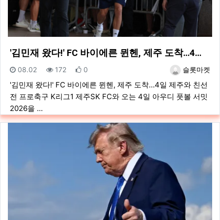
'김민재 왔다!' FC 바이에른 뮌헨, 제주 도착…4…
등록일
조회
추천
등록자
08.02
172
0
슬롯마켓
'김민재 왔다!' FC 바이에른 뮌헨, 제주 도착…4일 제주와 친선
전 프로축구 K리그1 제주SK FC와 오는 4일 아우디 풋볼 서밋
2026을 …