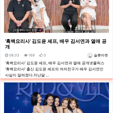
'흑백요리사' 김도윤 셰프, 배우 김서연과 열애 공
개
등록일
조회
추천
등록자
08.03
169
0
슬롯마켓
'흑백요리사' 김도윤 셰프, 배우 김서연과 열애 공개넷플릭스
'흑백요리사' 출신 김도윤 셰프의 여자친구가 배우 김서연인
사실이 알려졌다.지난달 …