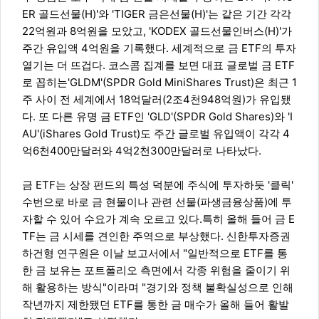
ER 골드선물(H)'와 'TIGER 금은선물(H)'는 같은 기간 각각
22억원과 8억원을 모았고, 'KODEX 골드선물인버스(H)'가
주간 유입액 4억원을 기록했다. 세계적으로 금 ETF의 투자
열기는 더 뜨겁다. 코스콤 집계를 보면 대표 글로벌 금 ETF
로 꼽히는'GLDM'(SPDR Gold MiniShares Trust)은 최근 1
주 사이 전 세계에서 18억달러(2조4천948억원)가 유입됐
다. 또 다른 유명 금 ETF인 'GLD'(SPDR Gold Shares)와 'I
AU'(iShares Gold Trust)도 주간 글로벌 유입액이 각각 4
억6천400만달러와 4억2천300만달러로 나타났다.
금 ETF는 상장 펀드의 특성 덕분에 주식에 투자하듯 '클릭'
수번으로 바로 금 현물이나 관련 선물(파생금융상품)에 투
자할 수 있어 수요가 계속 오르고 있다.특히 올해 들어 금 E
TF는 금 시세를 견인한 주역으로 부상했다. 신한투자증권
하건형 연구원은 이날 보고서에서 "일반적으로 ETF를 통
한 금 보유는 포트폴리오 측면에서 각종 위험을 줄이기 위
해 활용하는 방식"이라며 "경기와 정책 불확실성으로 인해
작년까지 제한됐던 ETF를 통한 금 매수가 올해 들어 활발