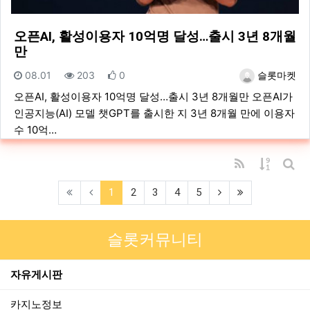
오픈AI, 활성이용자 10억명 달성…출시 3년 8개월
만
등록일
조회
추천
등록자
08.01
203
0
슬롯마켓
오픈AI, 활성이용자 10억명 달성…출시 3년 8개월만 오픈AI가
인공지능(AI) 모델 챗GPT를 출시한 지 3년 8개월 만에 이용자
수 10억…
RSS
게시물 
게시
(current)
(next)
(last)
1
2
3
4
5
슬롯커뮤니티
자유게시판
카지노정보