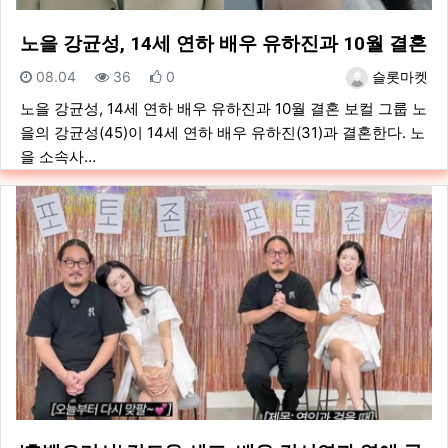
노을 강균성, 14세 연하 배우 유하진과 10월 결혼
등록일
조회
추천
등록자
08.04
36
0
슬롯마켓
노을 강균성, 14세 연하 배우 유하진과 10월 결혼 보컬 그룹 노
을의 강균성(45)이 14세 연하 배우 유하진(31)과 결혼한다. 노
을 소속사…