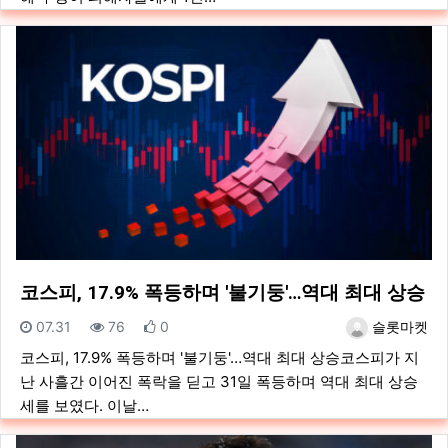
코스피, 17.9% 폭등하며 '불기둥'…역대 최대 상승
등록일
조회
추천
등록자
07.31
76
0
슬롯마켓
코스피, 17.9% 폭등하며 '불기둥'…역대 최대 상승코스피가 지
난 사흘간 이어진 폭락을 딛고 31일 폭등하며 역대 최대 상승
세를 보였다. 이날…