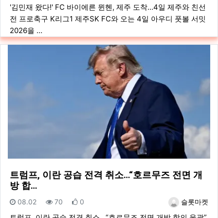
'김민재 왔다!' FC 바이에른 뮌헨, 제주 도착…4일 제주와 친선
전 프로축구 K리그1 제주SK FC와 오는 4일 아우디 풋볼 서밋
2026을 …
트럼프, 이란 공습 전격 취소…“호르무즈 전면 개
방 합…
등록일
조회
추천
등록자
08.02
70
0
슬롯마켓
트럼프, 이란 공습 전격 취소…“호르무즈 전면 개방 합의 윤곽”