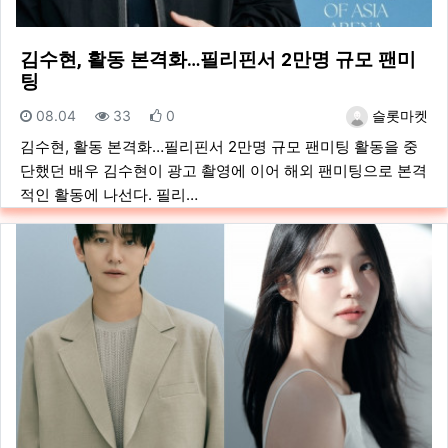
김수현, 활동 본격화…필리핀서 2만명 규모 팬미
팅
등록일
조회
추천
등록자
08.04
33
0
슬롯마켓
김수현, 활동 본격화…필리핀서 2만명 규모 팬미팅 활동을 중
단했던 배우 김수현이 광고 촬영에 이어 해외 팬미팅으로 본격
적인 활동에 나선다. 필리…