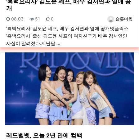
'흑백요리사' 김도윤 셰프, 배우 김서연과 열애 공
개
등록일
조회
추천
등록자
08.03
51
0
슬롯마켓
'흑백요리사' 김도윤 셰프, 배우 김서연과 열애 공개넷플릭스
'흑백요리사' 출신 김도윤 셰프의 여자친구가 배우 김서연인
사실이 알려졌다.지난달 …
레드벨벳, 오늘 2년 만에 컴백