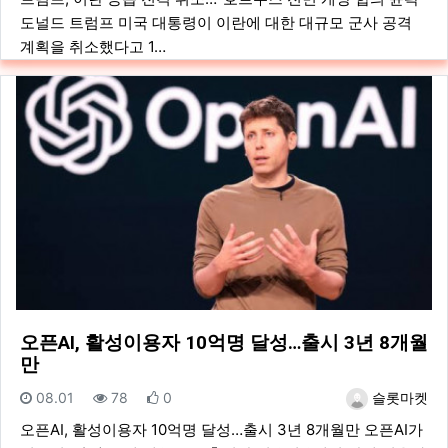
도널드 트럼프 미국 대통령이 이란에 대한 대규모 군사 공격
계획을 취소했다고 1…
오픈AI, 활성이용자 10억명 달성…출시 3년 8개월
만
등록일
조회
추천
등록자
08.01
78
0
슬롯마켓
오픈AI, 활성이용자 10억명 달성…출시 3년 8개월만 오픈AI가