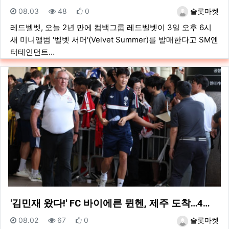
등록일
조회
추천
등록자
08.03
48
0
슬롯마켓
레드벨벳, 오늘 2년 만에 컴백그룹 레드벨벳이 3일 오후 6시
새 미니앨범 '벨벳 서머'(Velvet Summer)를 발매한다고 SM엔
터테인먼트…
'김민재 왔다!' FC 바이에른 뮌헨, 제주 도착…4…
등록일
조회
추천
등록자
08.02
67
0
슬롯마켓