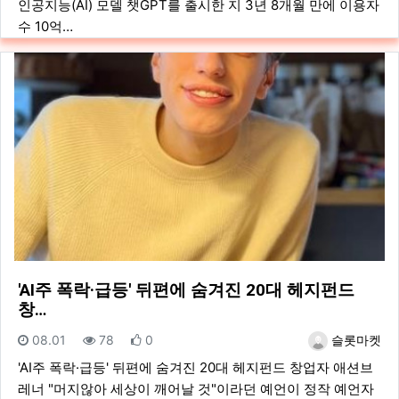
인공지능(AI) 모델 챗GPT를 출시한 지 3년 8개월 만에 이용자
수 10억…
'AI주 폭락·급등' 뒤편에 숨겨진 20대 헤지펀드
창…
등록일
조회
추천
등록자
08.01
78
0
슬롯마켓
'AI주 폭락·급등' 뒤편에 숨겨진 20대 헤지펀드 창업자 애션브
레너 "머지않아 세상이 깨어날 것"이라던 예언이 정작 예언자