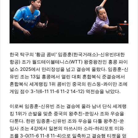
한국 탁구의 '황금 콤비' 임종훈(한국거래소)-신유빈(대한
항공) 조가 월드테이블테니스(WTT) 왕중왕전인 홍콩 파이
널스 2025에서 만리장성을 넘고 결승에 올랐다. 임종훈-신
유빈 조는 13일 홍콩에서 열린 대회 혼합복식 준결승에서
혼합복식 세계랭킹 1위 콤비인 중국의 린스둥-콰이만 조에
게임 점수 3-1(6-11 11-6 11-2 14-12) 역전승을 낚았다.
이로써 임종훈-신유빈 조는 결승에 올라 남녀 단식 세계랭
킹 1위가 손발을 맞춘 중국의 왕추친-쑨잉사 조와 우승을
다툰다. 한편 임종훈-신유빈 조와 우승을 다툴 왕추친-쑨
잉사 조는 4강에서 일본의 마쓰시마 소라-하리모토 미와
조를 3-0(11-6 11-8 11-4)으로 일축하고 결승행 티켓을 얻