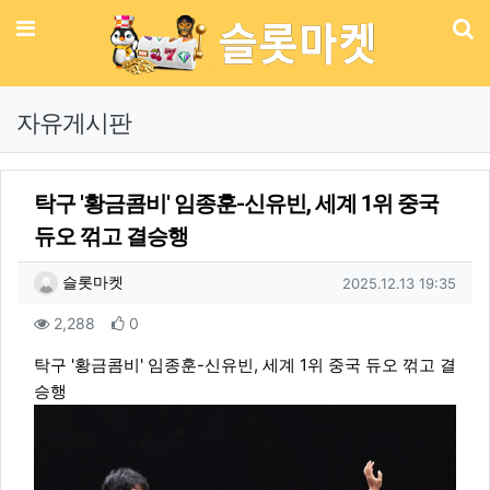
메뉴
기
자유게시판
탁구 '황금콤비' 임종훈-신유빈, 세계 1위 중국
듀오 꺾고 결승행
작성자 정보
작성
작성일
슬롯마켓
2025.12.13 19:35
컨텐츠 정보
조회
추천
2,288
0
본문
탁구 '황금콤비' 임종훈-신유빈, 세계 1위 중국 듀오 꺾고 결
승행