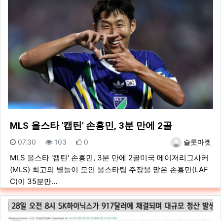
MLS 올스타 '캡틴' 손흥민, 3분 만에 2골
등록일
조회
추천
등록자
07.30
103
0
슬롯마켓
MLS 올스타 '캡틴' 손흥민, 3분 만에 2골미국 메이저리그사커
(MLS) 최고의 별들이 모인 올스타팀 주장을 맡은 손흥민(LAF
C)이 35분만…