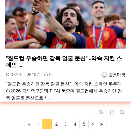
"월드컵 우승하면 감독 얼굴 문신"…약속 지킨 스
페인 …
등록일
조회
추천
등록자
07.29
197
0
슬롯마켓
"월드컵 우승하면 감독 얼굴 문신"…약속 지킨 스페인 쿠쿠레
야2026 국제축구연맹(FIFA) 북중미 월드컵에서 우승하면 감
독 얼굴을 문신으로 새…
RSS
게시물 
게시
(current)
(next)
(last)
1
2
3
4
5