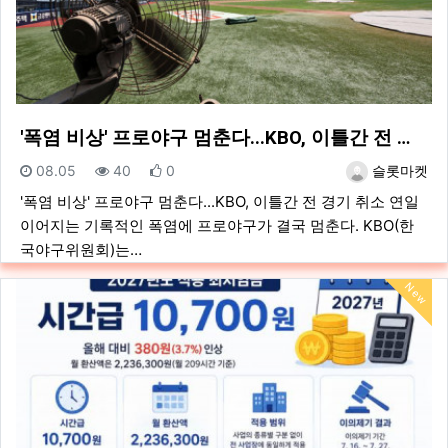
'폭염 비상' 프로야구 멈춘다...KBO, 이틀간 전 …
등록일
조회
추천
등록자
08.05
40
0
슬롯마켓
'폭염 비상' 프로야구 멈춘다...KBO, 이틀간 전 경기 취소 연일
이어지는 기록적인 폭염에 프로야구가 결국 멈춘다. KBO(한
국야구위원회)는…
New