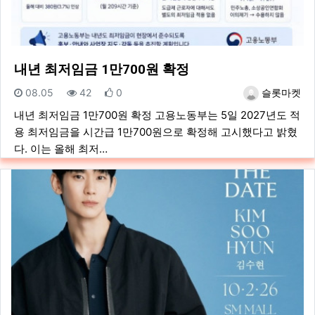
내년 최저임금 1만700원 확정
등록일
조회
추천
등록자
08.05
42
0
슬롯마켓
내년 최저임금 1만700원 확정 고용노동부는 5일 2027년도 적
용 최저임금을 시간급 1만700원으로 확정해 고시했다고 밝혔
다. 이는 올해 최저…